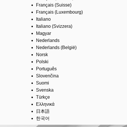
Français (Suisse)
Français (Luxembourg)
Italiano
Italiano (Svizzera)
Magyar
Nederlands
Nederlands (België)
Norsk
Polski
Português
Slovenčina
Suomi
Svenska
Türkçe
Ελληνικά
日本語
한국어