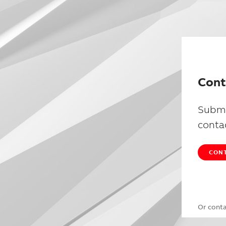
Cont
Submi
conta
CONT
Or cont