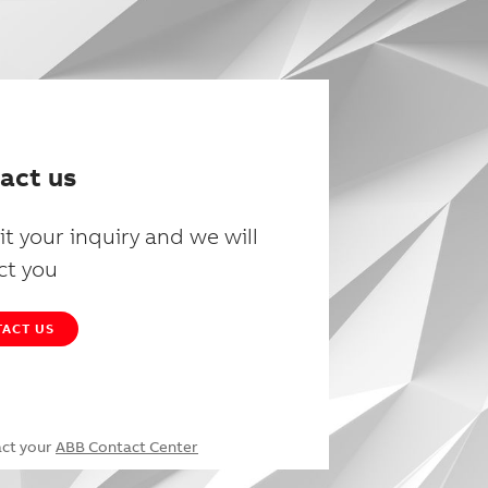
act us
t your inquiry and we will
ct you
ACT US
act your
ABB Contact Center