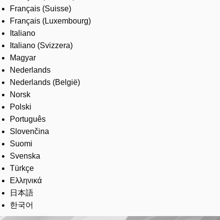
Français (Suisse)
Français (Luxembourg)
Italiano
Italiano (Svizzera)
Magyar
Nederlands
Nederlands (België)
Norsk
Polski
Português
Slovenčina
Suomi
Svenska
Türkçe
Ελληνικά
日本語
한국어