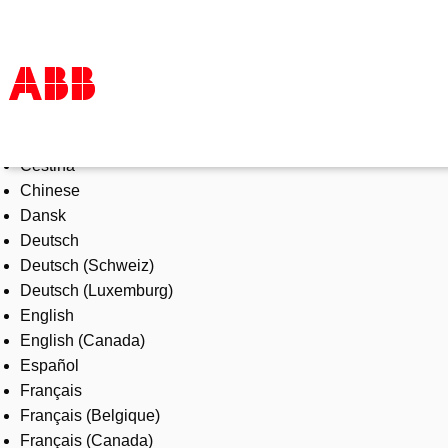
Select Language
Products & Solutions
Čeština
Industries
Chinese
Services
Dansk
About us
Deutsch
Where to buy
Deutsch (Schweiz)
Contact us
Deutsch (Luxemburg)
Careers
English
English (Canada)
Español
Français
Français (Belgique)
Français (Canada)