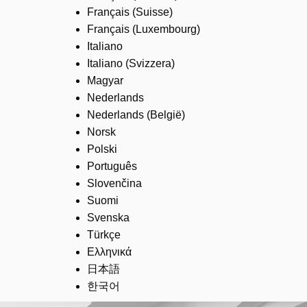
Français (Suisse)
Français (Luxembourg)
Italiano
Italiano (Svizzera)
Magyar
Nederlands
Nederlands (België)
Norsk
Polski
Português
Slovenčina
Suomi
Svenska
Türkçe
Ελληνικά
日本語
한국어