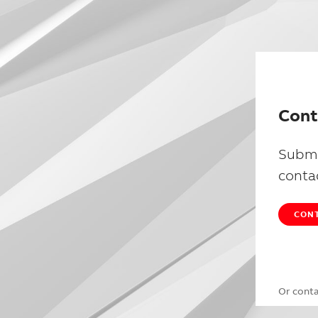
Cont
Submi
conta
CONT
Or cont