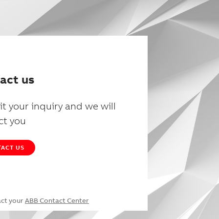
act us
t your inquiry and we will
ct you
ACT US
act your
ABB Contact Center