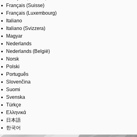
Français (Suisse)
Français (Luxembourg)
Italiano
Italiano (Svizzera)
Magyar
Nederlands
Nederlands (België)
Norsk
Polski
Português
Slovenčina
Suomi
Svenska
Türkçe
Ελληνικά
日本語
한국어