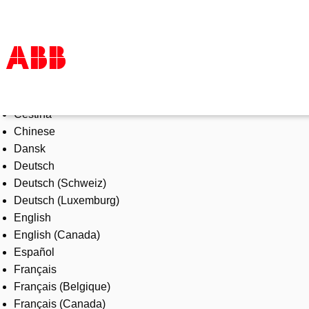
Select Language
Products & Solutions
Čeština
Industries
Chinese
Services
Dansk
About us
Deutsch
Where to buy
Deutsch (Schweiz)
Contact us
Deutsch (Luxemburg)
Careers
English
English (Canada)
Español
Français
Français (Belgique)
Français (Canada)