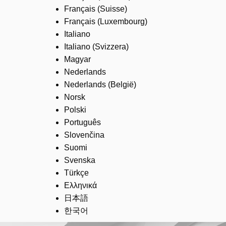
Français (Suisse)
Français (Luxembourg)
Italiano
Italiano (Svizzera)
Magyar
Nederlands
Nederlands (België)
Norsk
Polski
Português
Slovenčina
Suomi
Svenska
Türkçe
Ελληνικά
日本語
한국어