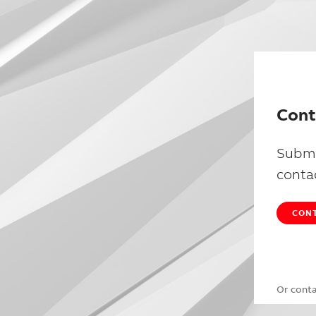
Cont
Submi
conta
CONT
Or cont