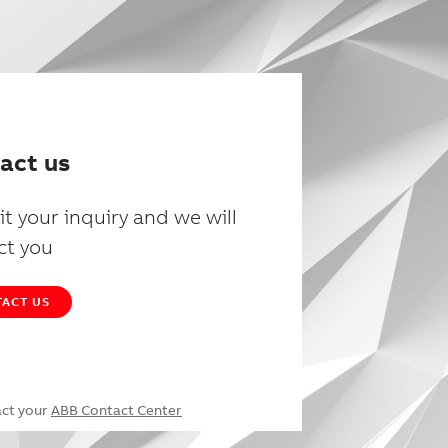
act us
t your inquiry and we will
ct you
ACT US
act your
ABB Contact Center