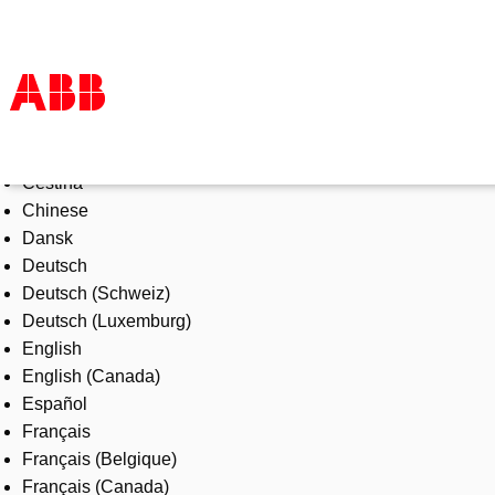
Select Language
Products & Solutions
Čeština
Industries
Chinese
Services
Dansk
About us
Deutsch
Where to buy
Deutsch (Schweiz)
Contact us
Deutsch (Luxemburg)
Careers
English
English (Canada)
Español
Français
Français (Belgique)
Français (Canada)