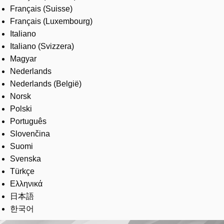
Français (Suisse)
Français (Luxembourg)
Italiano
Italiano (Svizzera)
Magyar
Nederlands
Nederlands (België)
Norsk
Polski
Português
Slovenčina
Suomi
Svenska
Türkçe
Ελληνικά
日本語
한국어