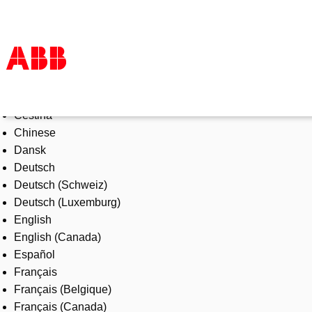
Select Language
Products & Solutions
Čeština
Industries
Chinese
Services
Dansk
About us
Deutsch
Where to buy
Deutsch (Schweiz)
Contact us
Deutsch (Luxemburg)
Careers
English
English (Canada)
Español
Français
Français (Belgique)
Français (Canada)