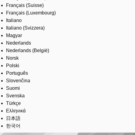
Français (Suisse)
Français (Luxembourg)
Italiano
Italiano (Svizzera)
Magyar
Nederlands
Nederlands (België)
Norsk
Polski
Português
Slovenčina
Suomi
Svenska
Türkçe
Ελληνικά
日本語
한국어