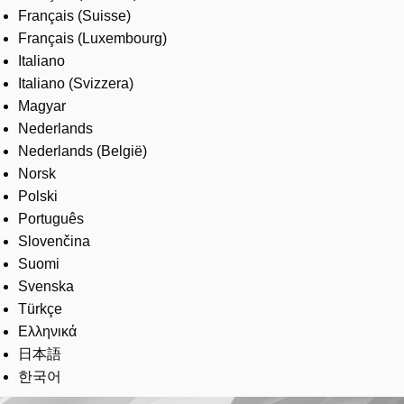
Français (Suisse)
Français (Luxembourg)
Italiano
Italiano (Svizzera)
Magyar
Nederlands
Nederlands (België)
Norsk
Polski
Português
Slovenčina
Suomi
Svenska
Türkçe
Ελληνικά
日本語
한국어