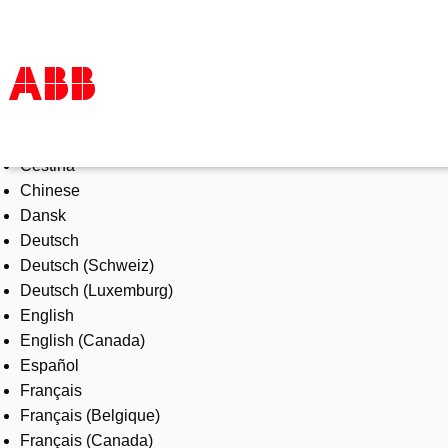
Select Language
Products & Solutions
Čeština
Industries
Chinese
Services
Dansk
About us
Deutsch
Where to buy
Deutsch (Schweiz)
Contact us
Deutsch (Luxemburg)
Careers
English
English (Canada)
Español
Français
Français (Belgique)
Français (Canada)