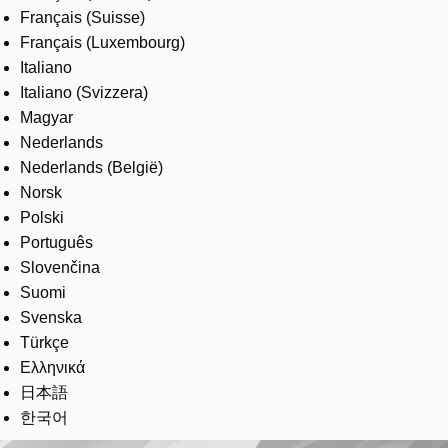
Français (Suisse)
Français (Luxembourg)
Italiano
Italiano (Svizzera)
Magyar
Nederlands
Nederlands (België)
Norsk
Polski
Português
Slovenčina
Suomi
Svenska
Türkçe
Ελληνικά
日本語
한국어