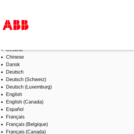
Select Language
Products & Solutions
Čeština
Industries
Chinese
Services
Dansk
About us
Deutsch
Where to buy
Deutsch (Schweiz)
Contact us
Deutsch (Luxemburg)
Careers
English
English (Canada)
Español
Français
Français (Belgique)
Français (Canada)