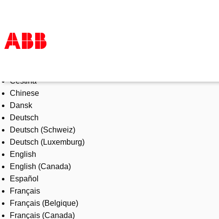
Select Language
Products & Solutions
Čeština
Industries
Chinese
Services
Dansk
About us
Deutsch
Where to buy
Deutsch (Schweiz)
Contact us
Deutsch (Luxemburg)
Careers
English
English (Canada)
Español
Français
Français (Belgique)
Français (Canada)