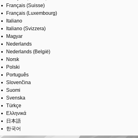
Français (Suisse)
Français (Luxembourg)
Italiano
Italiano (Svizzera)
Magyar
Nederlands
Nederlands (België)
Norsk
Polski
Português
Slovenčina
Suomi
Svenska
Türkçe
Ελληνικά
日本語
한국어