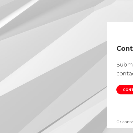
Cont
Submi
conta
CONT
Or cont