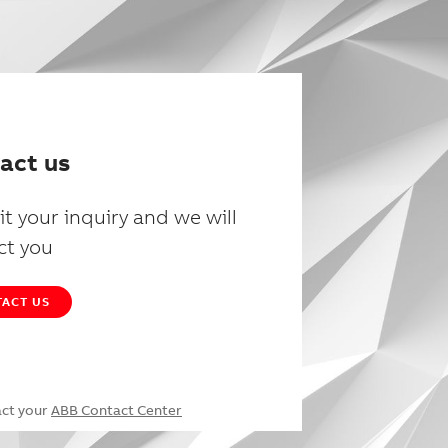
act us
t your inquiry and we will
ct you
ACT US
act your
ABB Contact Center