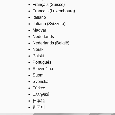
Français (Suisse)
Français (Luxembourg)
Italiano
Italiano (Svizzera)
Magyar
Nederlands
Nederlands (België)
Norsk
Polski
Português
Slovenčina
Suomi
Svenska
Türkçe
Ελληνικά
日本語
한국어