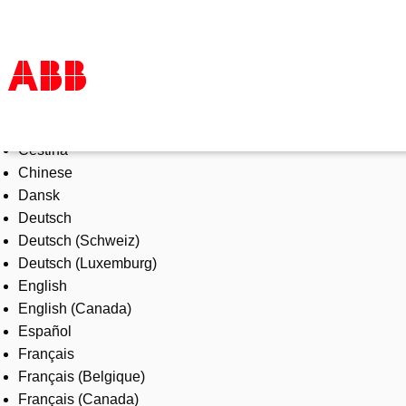
Select Language
Products & Solutions
Čeština
Industries
Chinese
Services
Dansk
About us
Deutsch
Where to buy
Deutsch (Schweiz)
Contact us
Deutsch (Luxemburg)
Careers
English
English (Canada)
Español
Français
Français (Belgique)
Français (Canada)