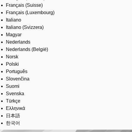
Français (Suisse)
Français (Luxembourg)
Italiano
Italiano (Svizzera)
Magyar
Nederlands
Nederlands (België)
Norsk
Polski
Português
Slovenčina
Suomi
Svenska
Türkçe
Ελληνικά
日本語
한국어