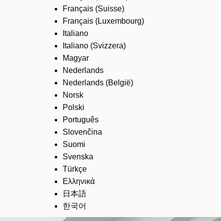
Français (Suisse)
Français (Luxembourg)
Italiano
Italiano (Svizzera)
Magyar
Nederlands
Nederlands (België)
Norsk
Polski
Português
Slovenčina
Suomi
Svenska
Türkçe
Ελληνικά
日本語
한국어