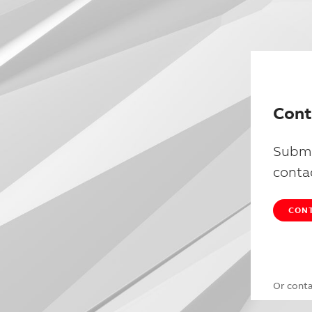
Cont
Submi
conta
CONT
Or cont