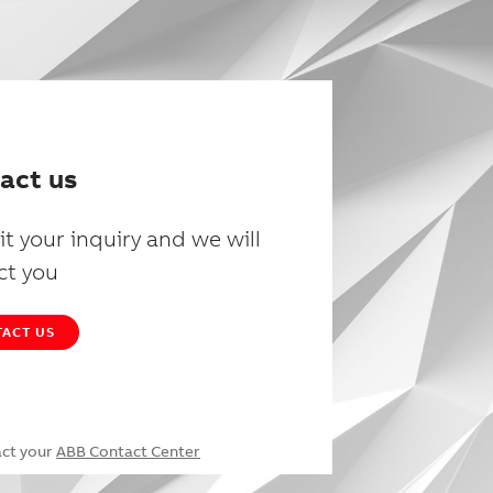
act us
t your inquiry and we will
ct you
ACT US
act your
ABB Contact Center