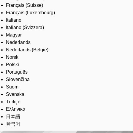
Français (Suisse)
Français (Luxembourg)
Italiano
Italiano (Svizzera)
Magyar
Nederlands
Nederlands (België)
Norsk
Polski
Português
Slovenčina
Suomi
Svenska
Türkçe
Ελληνικά
日本語
한국어