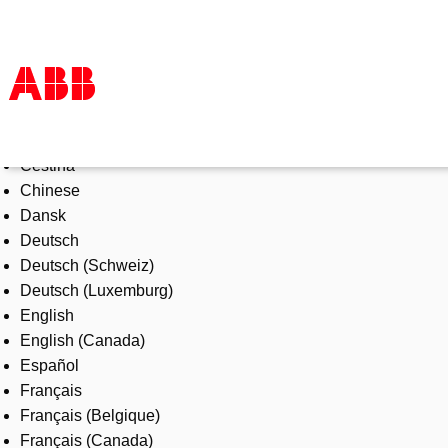
Select Language
Products & Solutions
Čeština
Industries
Chinese
Services
Dansk
About us
Deutsch
Where to buy
Deutsch (Schweiz)
Contact us
Deutsch (Luxemburg)
Careers
English
English (Canada)
Español
Français
Français (Belgique)
Français (Canada)