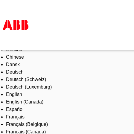
Select Language
Products & Solutions
Čeština
Industries
Chinese
Services
Dansk
About us
Deutsch
Where to buy
Deutsch (Schweiz)
Contact us
Deutsch (Luxemburg)
Careers
English
English (Canada)
Español
Français
Français (Belgique)
Français (Canada)