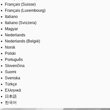
Français (Suisse)
Français (Luxembourg)
Italiano
Italiano (Svizzera)
Magyar
Nederlands
Nederlands (België)
Norsk
Polski
Português
Slovenčina
Suomi
Svenska
Türkçe
Ελληνικά
日本語
한국어