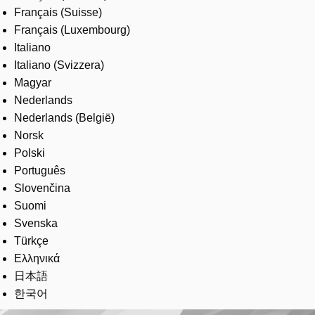
Français (Suisse)
Français (Luxembourg)
Italiano
Italiano (Svizzera)
Magyar
Nederlands
Nederlands (België)
Norsk
Polski
Português
Slovenčina
Suomi
Svenska
Türkçe
Ελληνικά
日本語
한국어