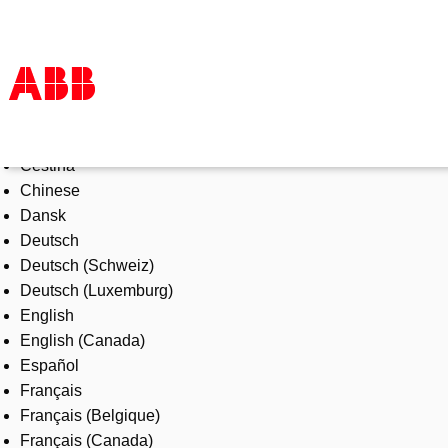
Select Language
Products & Solutions
Čeština
Industries
Chinese
Services
Dansk
About us
Deutsch
Where to buy
Deutsch (Schweiz)
Contact us
Deutsch (Luxemburg)
Careers
English
English (Canada)
Español
Français
Français (Belgique)
Français (Canada)