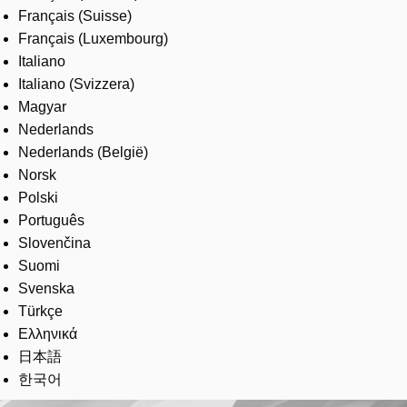
Français (Suisse)
Français (Luxembourg)
Italiano
Italiano (Svizzera)
Magyar
Nederlands
Nederlands (België)
Norsk
Polski
Português
Slovenčina
Suomi
Svenska
Türkçe
Ελληνικά
日本語
한국어