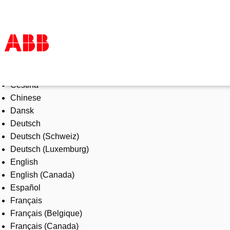
Select Language
Products & Solutions
Čeština
Industries
Chinese
Services
Dansk
About us
Deutsch
Where to buy
Deutsch (Schweiz)
Contact us
Deutsch (Luxemburg)
Careers
English
English (Canada)
Español
Français
Français (Belgique)
Français (Canada)