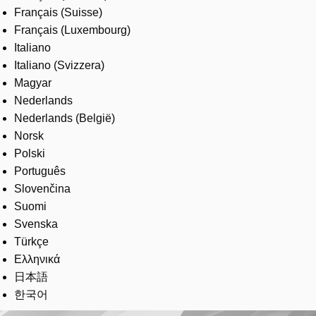
Français (Suisse)
Français (Luxembourg)
Italiano
Italiano (Svizzera)
Magyar
Nederlands
Nederlands (België)
Norsk
Polski
Português
Slovenčina
Suomi
Svenska
Türkçe
Ελληνικά
日本語
한국어