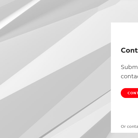
Cont
Submi
conta
CONT
Or cont