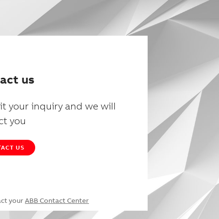
act us
t your inquiry and we will
ct you
ACT US
act your
ABB Contact Center