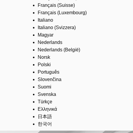
Français (Suisse)
Français (Luxembourg)
Italiano
Italiano (Svizzera)
Magyar
Nederlands
Nederlands (België)
Norsk
Polski
Português
Slovenčina
Suomi
Svenska
Türkçe
Ελληνικά
日本語
한국어