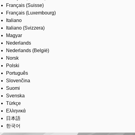
Français (Suisse)
Français (Luxembourg)
Italiano
Italiano (Svizzera)
Magyar
Nederlands
Nederlands (België)
Norsk
Polski
Português
Slovenčina
Suomi
Svenska
Türkçe
Ελληνικά
日本語
한국어