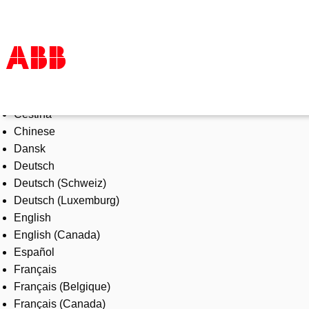
Select Language
Products & Solutions
Čeština
Industries
Chinese
Services
Dansk
About us
Deutsch
Where to buy
Deutsch (Schweiz)
Contact us
Deutsch (Luxemburg)
Careers
English
English (Canada)
Español
Français
Français (Belgique)
Français (Canada)