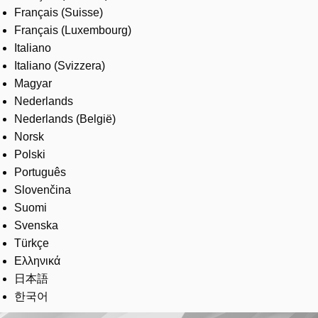
Français (Suisse)
Français (Luxembourg)
Italiano
Italiano (Svizzera)
Magyar
Nederlands
Nederlands (België)
Norsk
Polski
Português
Slovenčina
Suomi
Svenska
Türkçe
Ελληνικά
日本語
한국어