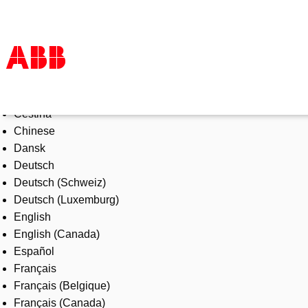
Select Language
Products & Solutions
Čeština
Industries
Chinese
Services
Dansk
About us
Deutsch
Where to buy
Deutsch (Schweiz)
Contact us
Deutsch (Luxemburg)
Careers
English
English (Canada)
Español
Français
Français (Belgique)
Français (Canada)