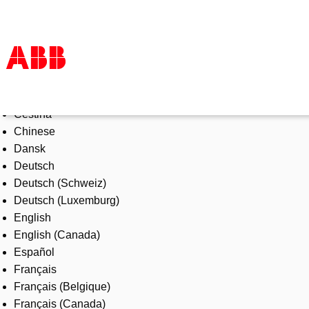
Select Language
Products & Solutions
Čeština
Industries
Chinese
Services
Dansk
About us
Deutsch
Where to buy
Deutsch (Schweiz)
Contact us
Deutsch (Luxemburg)
Careers
English
English (Canada)
Español
Français
Français (Belgique)
Français (Canada)