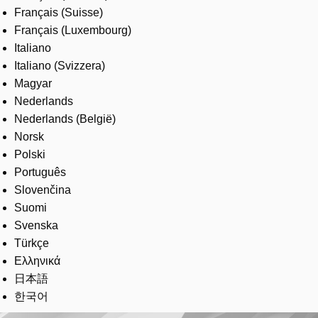
Français (Suisse)
Français (Luxembourg)
Italiano
Italiano (Svizzera)
Magyar
Nederlands
Nederlands (België)
Norsk
Polski
Português
Slovenčina
Suomi
Svenska
Türkçe
Ελληνικά
日本語
한국어