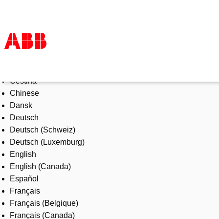
Select Language
Products & Solutions
Čeština
Industries
Chinese
Services
Dansk
About us
Deutsch
Where to buy
Deutsch (Schweiz)
Contact us
Deutsch (Luxemburg)
Careers
English
English (Canada)
Español
Français
Français (Belgique)
Français (Canada)