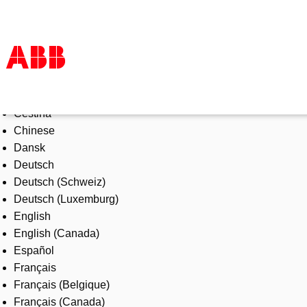
Select Language
Products & Solutions
Čeština
Industries
Chinese
Services
Dansk
About us
Deutsch
Where to buy
Deutsch (Schweiz)
Contact us
Deutsch (Luxemburg)
Careers
English
English (Canada)
Español
Français
Français (Belgique)
Français (Canada)