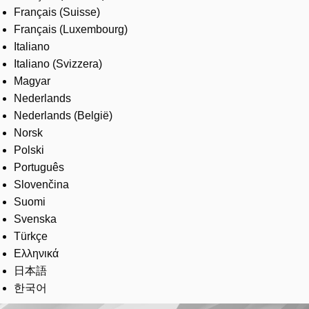
Français (Suisse)
Français (Luxembourg)
Italiano
Italiano (Svizzera)
Magyar
Nederlands
Nederlands (België)
Norsk
Polski
Português
Slovenčina
Suomi
Svenska
Türkçe
Ελληνικά
日本語
한국어