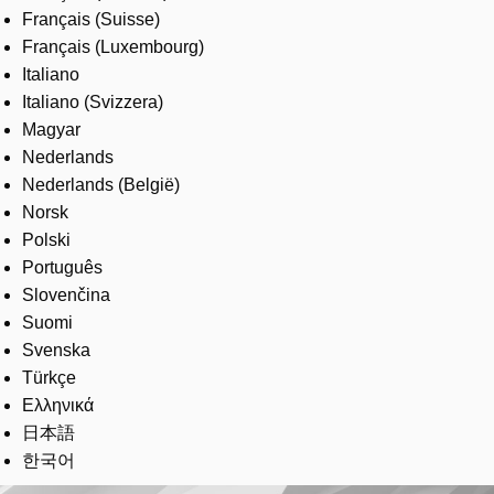
Français (Suisse)
Français (Luxembourg)
Italiano
Italiano (Svizzera)
Magyar
Nederlands
Nederlands (België)
Norsk
Polski
Português
Slovenčina
Suomi
Svenska
Türkçe
Ελληνικά
日本語
한국어