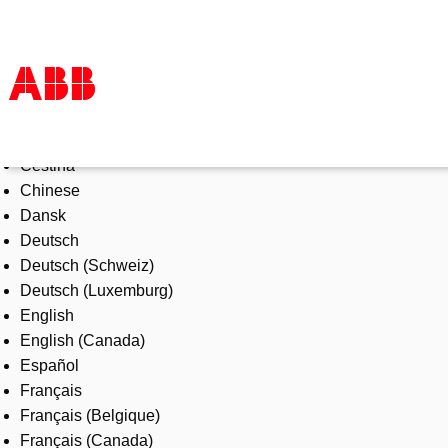
Select Language
Products & Solutions
Čeština
Industries
Chinese
Services
Dansk
About us
Deutsch
Where to buy
Deutsch (Schweiz)
Contact us
Deutsch (Luxemburg)
Careers
English
English (Canada)
Español
Français
Français (Belgique)
Français (Canada)