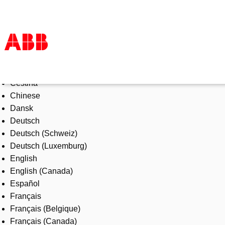
Select Language
Products & Solutions
Čeština
Industries
Chinese
Services
Dansk
About us
Deutsch
Where to buy
Deutsch (Schweiz)
Contact us
Deutsch (Luxemburg)
Careers
English
English (Canada)
Español
Français
Français (Belgique)
Français (Canada)