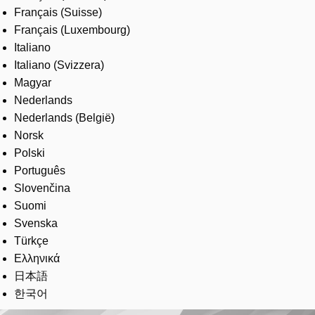
Français (Suisse)
Français (Luxembourg)
Italiano
Italiano (Svizzera)
Magyar
Nederlands
Nederlands (België)
Norsk
Polski
Português
Slovenčina
Suomi
Svenska
Türkçe
Ελληνικά
日本語
한국어