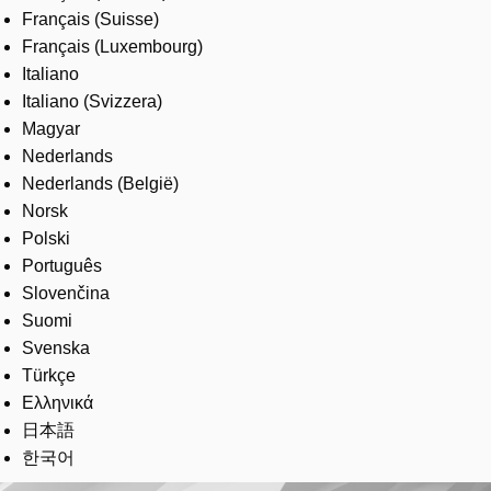
Français (Suisse)
Français (Luxembourg)
Italiano
Italiano (Svizzera)
Magyar
Nederlands
Nederlands (België)
Norsk
Polski
Português
Slovenčina
Suomi
Svenska
Türkçe
Ελληνικά
日本語
한국어