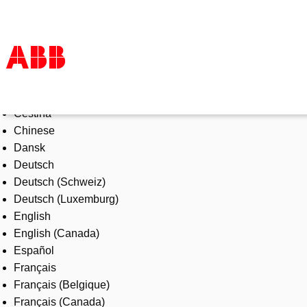
Select Language
Products & Solutions
Čeština
Industries
Chinese
Services
Dansk
About us
Deutsch
Where to buy
Deutsch (Schweiz)
Contact us
Deutsch (Luxemburg)
Careers
English
English (Canada)
Español
Français
Français (Belgique)
Français (Canada)