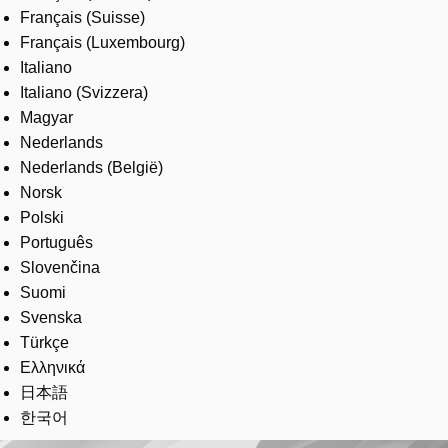
Français (Suisse)
Français (Luxembourg)
Italiano
Italiano (Svizzera)
Magyar
Nederlands
Nederlands (België)
Norsk
Polski
Português
Slovenčina
Suomi
Svenska
Türkçe
Ελληνικά
日本語
한국어