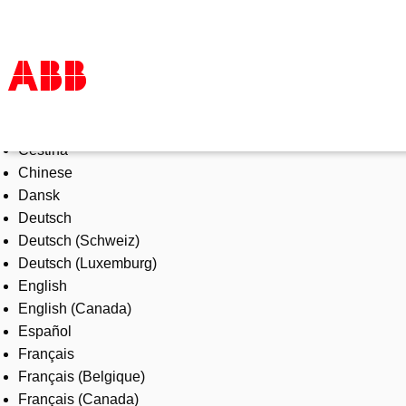
Select Language
Products & Solutions
Čeština
Industries
Chinese
Services
Dansk
About us
Deutsch
Where to buy
Deutsch (Schweiz)
Contact us
Deutsch (Luxemburg)
Careers
English
English (Canada)
Español
Français
Français (Belgique)
Français (Canada)