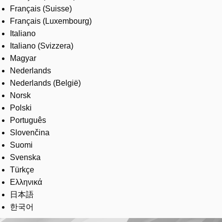
Français (Suisse)
Français (Luxembourg)
Italiano
Italiano (Svizzera)
Magyar
Nederlands
Nederlands (België)
Norsk
Polski
Português
Slovenčina
Suomi
Svenska
Türkçe
Ελληνικά
日本語
한국어