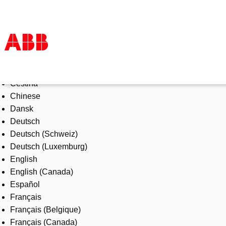
Select Language
Products & Solutions
Čeština
Industries
Chinese
Services
Dansk
About us
Deutsch
Where to buy
Deutsch (Schweiz)
Contact us
Deutsch (Luxemburg)
Careers
English
English (Canada)
Español
Français
Français (Belgique)
Français (Canada)