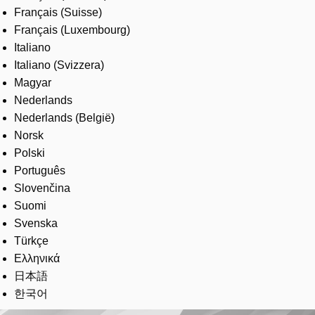
Français (Suisse)
Français (Luxembourg)
Italiano
Italiano (Svizzera)
Magyar
Nederlands
Nederlands (België)
Norsk
Polski
Português
Slovenčina
Suomi
Svenska
Türkçe
Ελληνικά
日本語
한국어