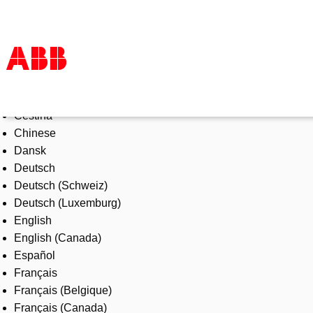
Select Language
Products & Solutions
Čeština
Industries
Chinese
Services
Dansk
About us
Deutsch
Where to buy
Deutsch (Schweiz)
Contact us
Deutsch (Luxemburg)
Careers
English
English (Canada)
Español
Français
Français (Belgique)
Français (Canada)