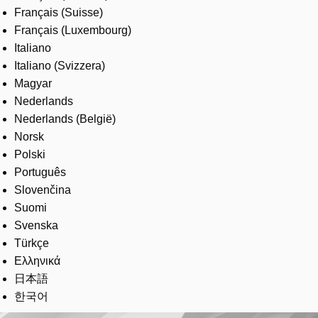
Français (Suisse)
Français (Luxembourg)
Italiano
Italiano (Svizzera)
Magyar
Nederlands
Nederlands (België)
Norsk
Polski
Português
Slovenčina
Suomi
Svenska
Türkçe
Ελληνικά
日本語
한국어