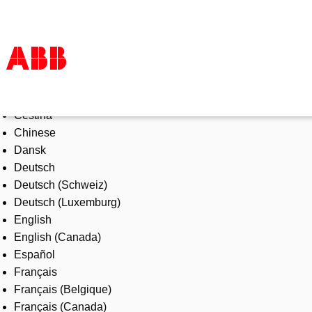
Select Language
Products & Solutions
Čeština
Industries
Chinese
Services
Dansk
About us
Deutsch
Where to buy
Deutsch (Schweiz)
Contact us
Deutsch (Luxemburg)
Careers
English
English (Canada)
Español
Français
Français (Belgique)
Français (Canada)