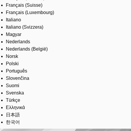
Français (Suisse)
Français (Luxembourg)
Italiano
Italiano (Svizzera)
Magyar
Nederlands
Nederlands (België)
Norsk
Polski
Português
Slovenčina
Suomi
Svenska
Türkçe
Ελληνικά
日本語
한국어