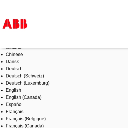
Select Language
Products & Solutions
Čeština
Industries
Chinese
Services
Dansk
About us
Deutsch
Where to buy
Deutsch (Schweiz)
Contact us
Deutsch (Luxemburg)
Careers
English
English (Canada)
Español
Français
Français (Belgique)
Français (Canada)