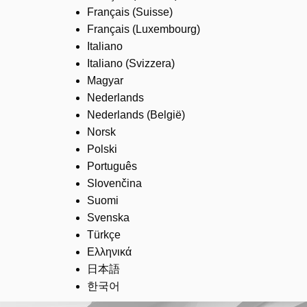
Français (Suisse)
Français (Luxembourg)
Italiano
Italiano (Svizzera)
Magyar
Nederlands
Nederlands (België)
Norsk
Polski
Português
Slovenčina
Suomi
Svenska
Türkçe
Ελληνικά
日本語
한국어