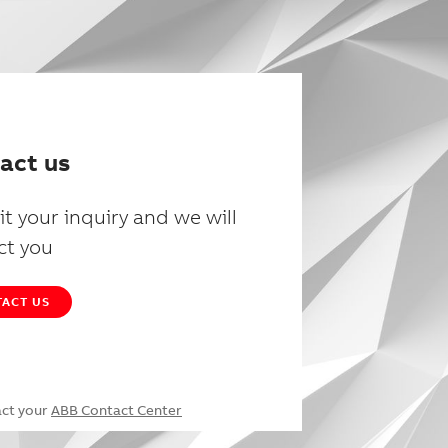
act us
t your inquiry and we will
ct you
ACT US
act your
ABB Contact Center