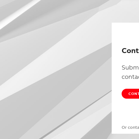
Cont
Submi
conta
CONT
Or cont