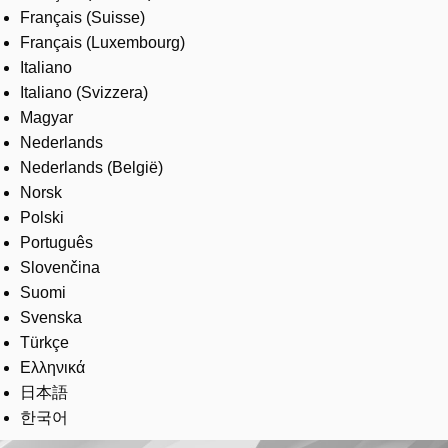
Français (Suisse)
Français (Luxembourg)
Italiano
Italiano (Svizzera)
Magyar
Nederlands
Nederlands (België)
Norsk
Polski
Português
Slovenčina
Suomi
Svenska
Türkçe
Ελληνικά
日本語
한국어