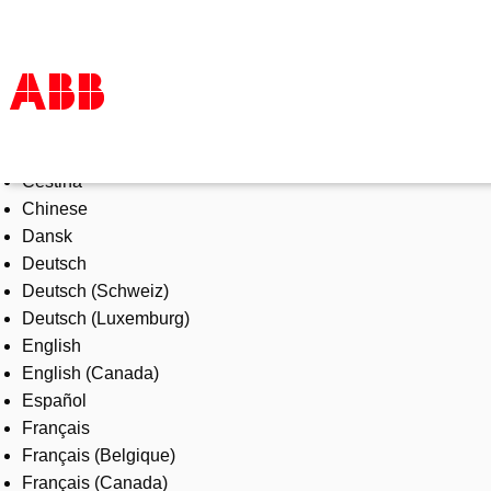
Select Language
Products & Solutions
Čeština
Industries
Chinese
Services
Dansk
About us
Deutsch
Where to buy
Deutsch (Schweiz)
Contact us
Deutsch (Luxemburg)
Careers
English
English (Canada)
Español
Français
Français (Belgique)
Français (Canada)