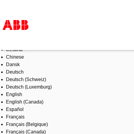
Select Language
Products & Solutions
Čeština
Industries
Chinese
Services
Dansk
About us
Deutsch
Where to buy
Deutsch (Schweiz)
Contact us
Deutsch (Luxemburg)
Careers
English
English (Canada)
Español
Français
Français (Belgique)
Français (Canada)