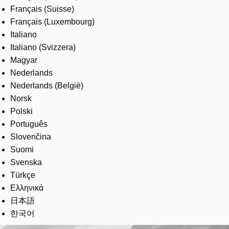
Français (Suisse)
Français (Luxembourg)
Italiano
Italiano (Svizzera)
Magyar
Nederlands
Nederlands (België)
Norsk
Polski
Português
Slovenčina
Suomi
Svenska
Türkçe
Ελληνικά
日本語
한국어