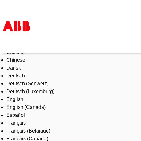
Select Language
Products & Solutions
Čeština
Industries
Chinese
Services
Dansk
About us
Deutsch
Where to buy
Deutsch (Schweiz)
Contact us
Deutsch (Luxemburg)
Careers
English
English (Canada)
Español
Français
Français (Belgique)
Français (Canada)