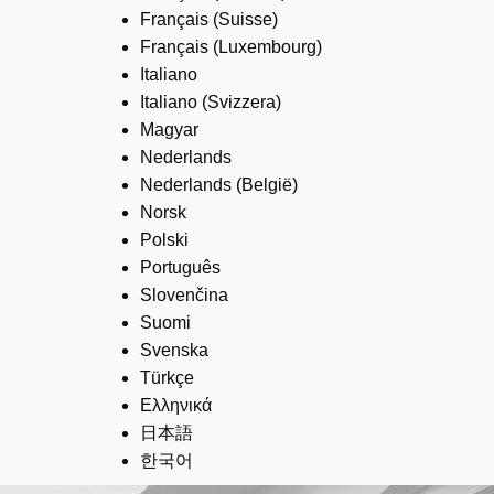
Français (Suisse)
Français (Luxembourg)
Italiano
Italiano (Svizzera)
Magyar
Nederlands
Nederlands (België)
Norsk
Polski
Português
Slovenčina
Suomi
Svenska
Türkçe
Ελληνικά
日本語
한국어