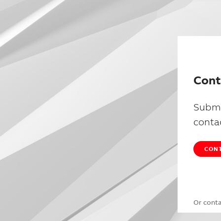
Cont
Submi
conta
CONT
Or cont