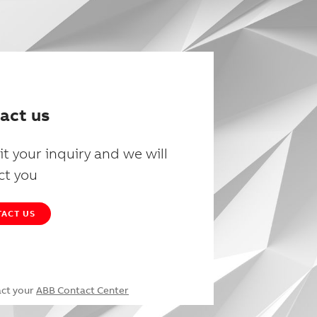
act us
t your inquiry and we will
ct you
ACT US
act your
ABB Contact Center