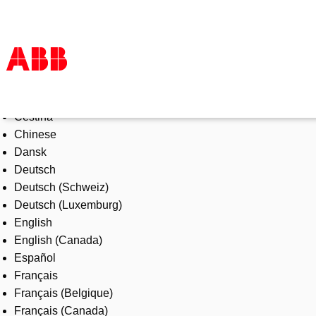
Select Language
Products & Solutions
Čeština
Industries
Chinese
Services
Dansk
About us
Deutsch
Where to buy
Deutsch (Schweiz)
Contact us
Deutsch (Luxemburg)
Careers
English
English (Canada)
Español
Français
Français (Belgique)
Français (Canada)