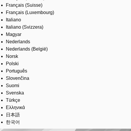
Français (Suisse)
Français (Luxembourg)
Italiano
Italiano (Svizzera)
Magyar
Nederlands
Nederlands (België)
Norsk
Polski
Português
Slovenčina
Suomi
Svenska
Türkçe
Ελληνικά
日本語
한국어