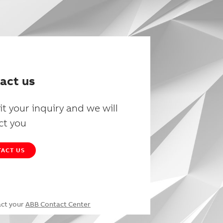
act us
t your inquiry and we will
ct you
ACT US
act your
ABB Contact Center