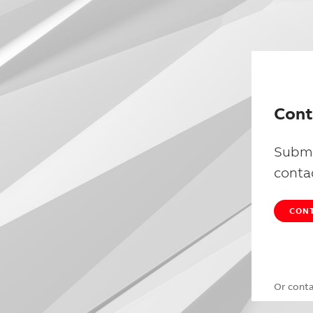
Cont
Submi
conta
CONT
Or cont