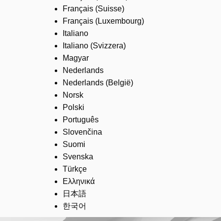
Français (Suisse)
Français (Luxembourg)
Italiano
Italiano (Svizzera)
Magyar
Nederlands
Nederlands (België)
Norsk
Polski
Português
Slovenčina
Suomi
Svenska
Türkçe
Ελληνικά
日本語
한국어