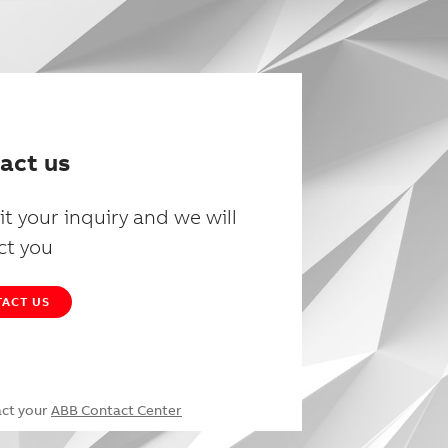
act us
t your inquiry and we will
ct you
ACT US
act your
ABB Contact Center