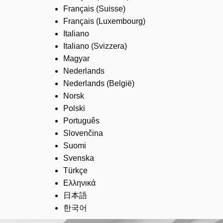
Français (Suisse)
Français (Luxembourg)
Italiano
Italiano (Svizzera)
Magyar
Nederlands
Nederlands (België)
Norsk
Polski
Português
Slovenčina
Suomi
Svenska
Türkçe
Ελληνικά
日本語
한국어