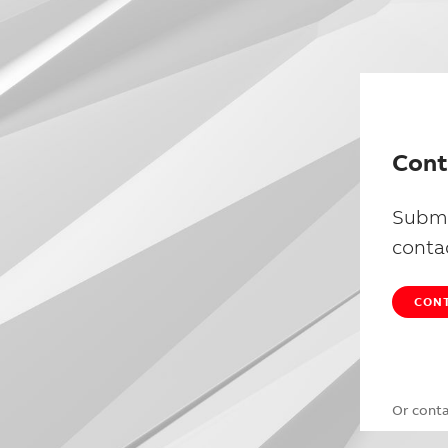
Cont
Submi
conta
CONT
Or cont