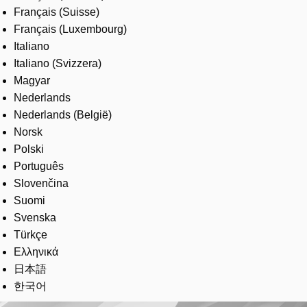
Français (Suisse)
Français (Luxembourg)
Italiano
Italiano (Svizzera)
Magyar
Nederlands
Nederlands (België)
Norsk
Polski
Português
Slovenčina
Suomi
Svenska
Türkçe
Ελληνικά
日本語
한국어