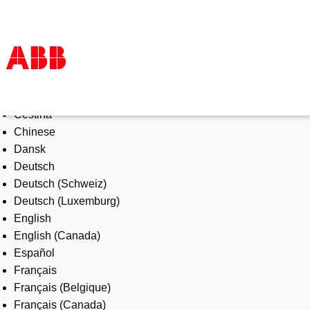
Select Language
Products & Solutions
Čeština
Industries
Chinese
Services
Dansk
About us
Deutsch
Where to buy
Deutsch (Schweiz)
Contact us
Deutsch (Luxemburg)
Careers
English
English (Canada)
Español
Français
Français (Belgique)
Français (Canada)