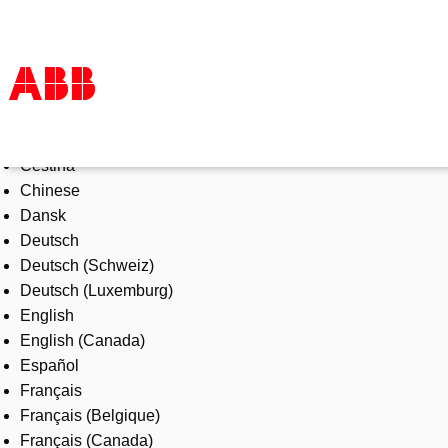
Select Language
Products & Solutions
Čeština
Industries
Chinese
Services
Dansk
About us
Deutsch
Where to buy
Deutsch (Schweiz)
Contact us
Deutsch (Luxemburg)
Careers
English
English (Canada)
Español
Français
Français (Belgique)
Français (Canada)