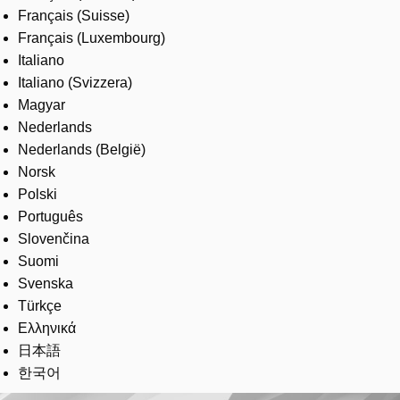
Français (Suisse)
Français (Luxembourg)
Italiano
Italiano (Svizzera)
Magyar
Nederlands
Nederlands (België)
Norsk
Polski
Português
Slovenčina
Suomi
Svenska
Türkçe
Ελληνικά
日本語
한국어