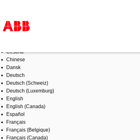
Select Language
Products & Solutions
Čeština
Industries
Chinese
Services
Dansk
About us
Deutsch
Where to buy
Deutsch (Schweiz)
Contact us
Deutsch (Luxemburg)
Careers
English
English (Canada)
Español
Français
Français (Belgique)
Français (Canada)