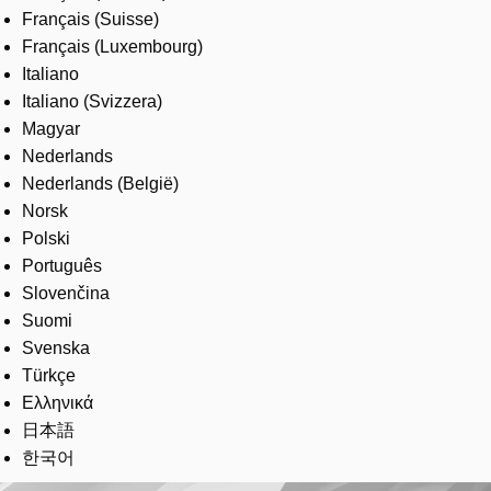
Français (Suisse)
Français (Luxembourg)
Italiano
Italiano (Svizzera)
Magyar
Nederlands
Nederlands (België)
Norsk
Polski
Português
Slovenčina
Suomi
Svenska
Türkçe
Ελληνικά
日本語
한국어