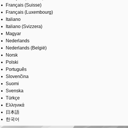
Français (Suisse)
Français (Luxembourg)
Italiano
Italiano (Svizzera)
Magyar
Nederlands
Nederlands (België)
Norsk
Polski
Português
Slovenčina
Suomi
Svenska
Türkçe
Ελληνικά
日本語
한국어