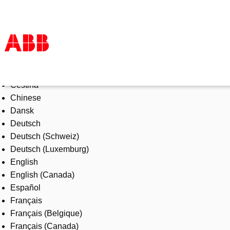
Select Language
Products & Solutions
Čeština
Industries
Chinese
Services
Dansk
About us
Deutsch
Where to buy
Deutsch (Schweiz)
Contact us
Deutsch (Luxemburg)
Careers
English
English (Canada)
Español
Français
Français (Belgique)
Français (Canada)