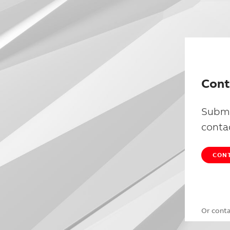
Cont
Submi
conta
CONT
Or cont