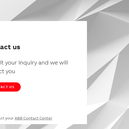
act us
t your inquiry and we will
ct you
ACT US
act your
ABB Contact Center