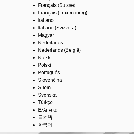
Français (Suisse)
Français (Luxembourg)
Italiano
Italiano (Svizzera)
Magyar
Nederlands
Nederlands (België)
Norsk
Polski
Português
Slovenčina
Suomi
Svenska
Türkçe
Ελληνικά
日本語
한국어