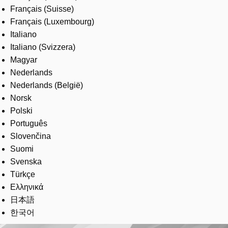
Français (Suisse)
Français (Luxembourg)
Italiano
Italiano (Svizzera)
Magyar
Nederlands
Nederlands (België)
Norsk
Polski
Português
Slovenčina
Suomi
Svenska
Türkçe
Ελληνικά
日本語
한국어