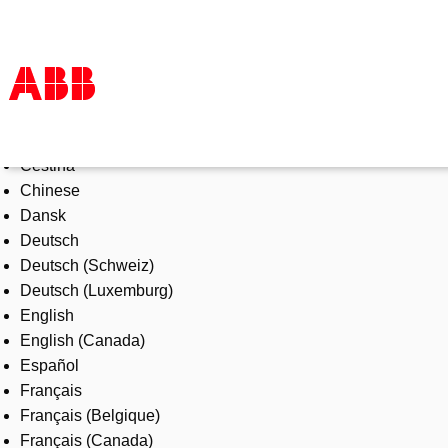
Select Language
Products & Solutions
Čeština
Industries
Chinese
Services
Dansk
About us
Deutsch
Where to buy
Deutsch (Schweiz)
Contact us
Deutsch (Luxemburg)
Careers
English
English (Canada)
Español
Français
Français (Belgique)
Français (Canada)