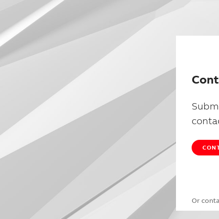
Cont
Submi
conta
CONT
Or cont