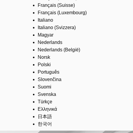
Français (Suisse)
Français (Luxembourg)
Italiano
Italiano (Svizzera)
Magyar
Nederlands
Nederlands (België)
Norsk
Polski
Português
Slovenčina
Suomi
Svenska
Türkçe
Ελληνικά
日本語
한국어