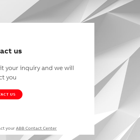
act us
t your inquiry and we will
ct you
ACT US
act your
ABB Contact Center