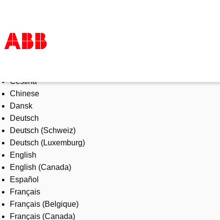
Select Language
Products & Solutions
Čeština
Industries
Chinese
Services
Dansk
About us
Deutsch
Where to buy
Deutsch (Schweiz)
Contact us
Deutsch (Luxemburg)
Careers
English
English (Canada)
Español
Français
Français (Belgique)
Français (Canada)