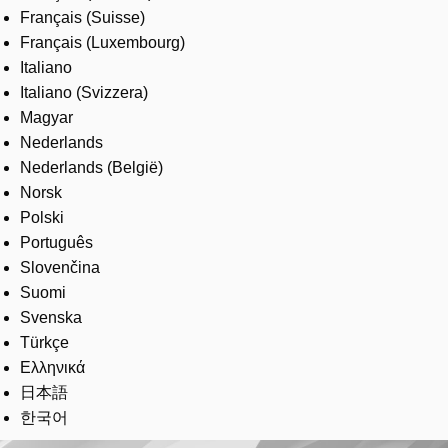
Français (Suisse)
Français (Luxembourg)
Italiano
Italiano (Svizzera)
Magyar
Nederlands
Nederlands (België)
Norsk
Polski
Português
Slovenčina
Suomi
Svenska
Türkçe
Ελληνικά
日本語
한국어