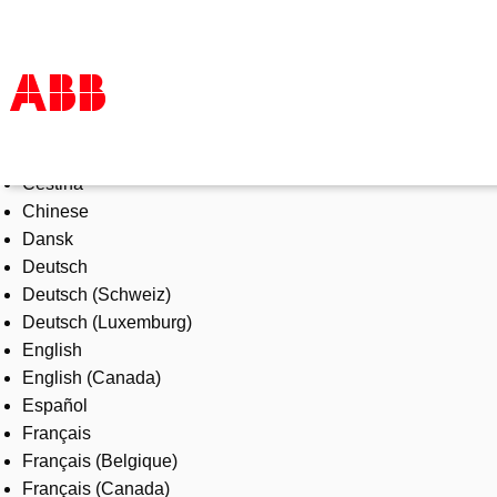
Select Language
Products & Solutions
Čeština
Industries
Chinese
Services
Dansk
About us
Deutsch
Where to buy
Deutsch (Schweiz)
Contact us
Deutsch (Luxemburg)
Careers
English
English (Canada)
Español
Français
Français (Belgique)
Français (Canada)