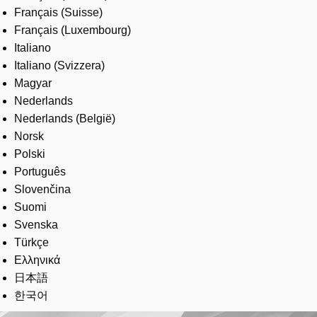
Français (Suisse)
Français (Luxembourg)
Italiano
Italiano (Svizzera)
Magyar
Nederlands
Nederlands (België)
Norsk
Polski
Português
Slovenčina
Suomi
Svenska
Türkçe
Ελληνικά
日本語
한국어