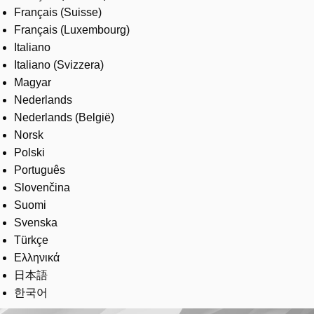
Français (Suisse)
Français (Luxembourg)
Italiano
Italiano (Svizzera)
Magyar
Nederlands
Nederlands (België)
Norsk
Polski
Português
Slovenčina
Suomi
Svenska
Türkçe
Ελληνικά
日本語
한국어