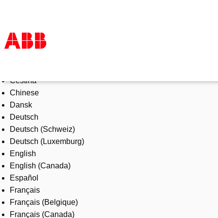
Select Language
Products & Solutions
Čeština
Industries
Chinese
Services
Dansk
About us
Deutsch
Where to buy
Deutsch (Schweiz)
Contact us
Deutsch (Luxemburg)
Careers
English
English (Canada)
Español
Français
Français (Belgique)
Français (Canada)